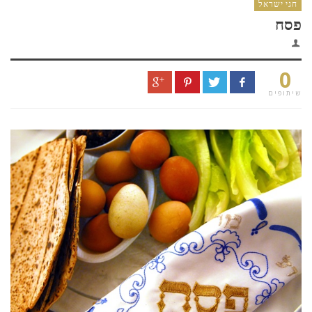
חגי ישראל
פסח
0
שיתופים