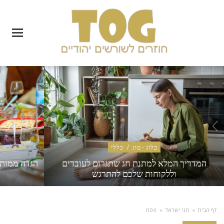
בלוג - טוג
/
כללי
המדריך המלא למתנת חג שתגרום לעובדים
הגדה ממותג
וללקוחות שלכם להתרגש
דף הבית
»
חגי ישראל
»
פסח