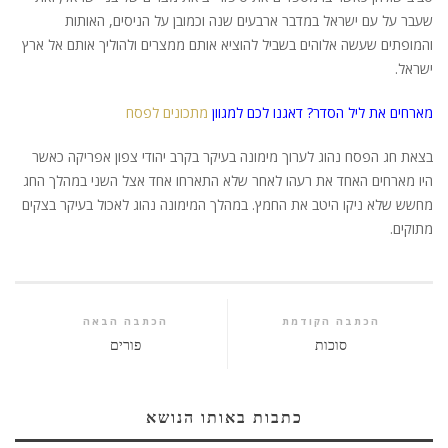
שעבר על עם ישראל במדבר ארבעים שנה וכמובן על הניסים, האותות
והמופתים שעשה אלוהים בשביל להוציא אותם ממצרים ולהוליך אותם אל ארץ
ישראל.
מארחים את ליל הסדר? דאגנו לכם למגוון
מתכונים לפסח
בצאת חג הפסח נהוג לערוך מימונה בעיקר בקרב יהודי צפון אפריקה כאשר
היו מארחים האחד את רעהו לאחר שלא התארחו אחד אצל השני במהלך החג
מחשש שלא ניקו היטב את החמץ. במהלך המימונה נהוג לאכול בעיקר בצקים
מתוקים.
הכתבה הקודמת
הכתבה הבאה
סוכות
פורים
כתבות באותו הנושא