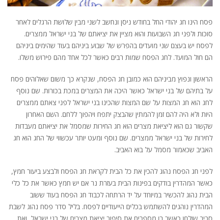
פסח הינו חג יהודי החל בחודש ניסן ונחשב לשני מבין שלושת הרגלים לאחר
סוכות ולפני חג השבועות והוא מציין את יציאתם של בני ישראל ממצרים.
לפסח יש בעצם שני מועדים בהפרש של שבוע ביניהם בעוד שהימים ביניהם
הם חול המועד. לחג הפסח שמות רבים כאשר לכל אחד מהם פירוש משלו.
הראשון ונפוץ מביניהם הוא כמובן חג הפסח, שנקרא כך משום שאלוהים פסח
על בתיהם של בני ישראל כאשר היכה את המצרים במכת בכורות. שם נוסף
לחג הוא חג המצות על שם המצות שהכינו בני ישראל לפני צאתם ממצרים
היות ולא היה להם זמן להמתין שהבצק יתפח ויהפוך ללחם. השם האחרון
שקשור גם הוא ליציאת מצרים הוא חג החירות שמסמל את יציאתם מעבדות
לחירות של בני ישראל ממצרים. שם נוסף ומעט יותר עכשווי של החג הוא חג
האביב שכאמור מסמל על בוא האביב.
לפני חג הפסח נהוג להכין את כל הבית לקראת חג הפסח ולבצע ביעור חמץ,
כאשר המהדרין בודקים בפינות הבית בעזרת נר אם יש חמץ כאשר את כל כלי
הבית נהוג להכשיר במיוחד על יד הרתחה לכבוד חג הפסח בעוד ששוב
המהדרין נוהגים להשתמש בכלים הייעודיים לפסח. בליל סדר פסח נהוג לשבת
סביב שולחן כאשר בו מספרים את סיפור יציאת מצרים של בני ישראל, ואת