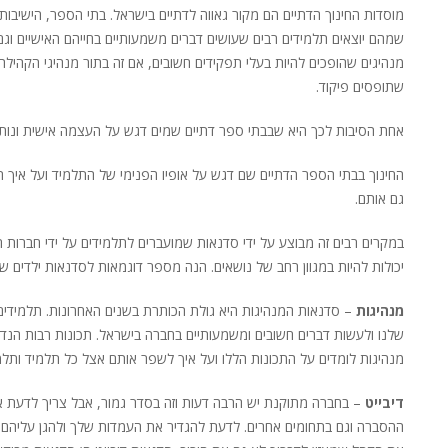
מוסדות החינוך הדתיים הם מקור גאווה לדתיים בישראל. בתי הספר, הישיבות 
שמהם יוצאים תלמידים רבים שעושים דברים משמעותיים בחייהם האישיים וגם
מנהיגים שהופכים להיות בעלי תפקידים חשובים, אם זה בתור מנהיגי הקהילה
שתופסים פיקוד.
אחת הסיבות לכך היא שבבתי ספר דתיים שמים דגש על העצמה אישית ונותנ
החינוך בבתי הספר הדתיים שם דגש על אופיו הפנימי של התלמיד ועל איך ה
גם אותם.
במקרים רבים זה מבוצע על ידי סדנאות שמועברים לתלמידים על ידי חברות 
יכולות להיות במגוון רחב של נושאים. הנה מספר דוגמאות לסדנאות ילדים ש
מנהיגות
– סדנאות המנהיגות היא גולת הכותרת בשנים האחרונות. תלמידים ש
שלנו ולעשות דברים חשובים ומשמעותיים בחברה בישראל. תכונות רבות הנדר
מנהיגות לומדים על התכונות הללו ועל איך לשפר אותם אצל כל תלמיד ותלמ
דיבייט
– בחברה מתוקנת יש הרבה דעות וזה בסדר גמור, אבל צריך לדעת איך
ההסברה וגם בתחומים אחרים. לדעת להגדיר את העמדות שלך ולהגן עליהם ת