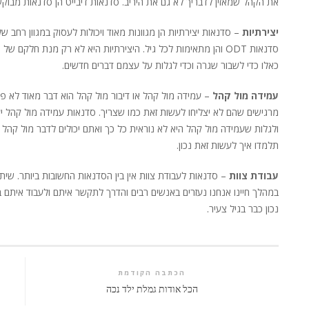
את הקהל שמאזין לדבריך לא גם את היריב. סדנאות דיבייט הן סדנאות מבוקש
יצירתיות
– סדנאות יצירתיות הן מגוונות מאוד ויכולות לעסוק במגוון רחב ש
סדנאות ODT והן מתאימות לכל גיל. היצירתיות היא לא רק מנת חלק
כאלו כדי לשבור שגרה וכדי לגלות על עצמם דברים חדשים.
עמידה מול קהל
– עמידה מול קהל או דיבור מול קהל הוא דבר מאוד לא פש
מרגישים שהם לא יצליחו לעשות זאת כמו שצריך. סדנאות עמידה מול קהל יע
ולגלות שעמידה מול קהל היא לא נוראית כל כך ואתם יכולים לדבר מול קהל
תלמדו איך לעשות זאת נכון.
עבודת צוות
– סדנאות לעבודת צוות אין בין הסדנאות החשובות ביותר. שיתו
במהלך חיינו אנחנו נעזרים באנשים רבים והדרך לתקשר איתם ולעבוד איתם ב
נכון כבר בגיל צעיר.
הכתבה הקודמת
הכל אודות גמלת ילד נכה