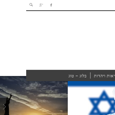
אות ויהדות
בלוג – טוג