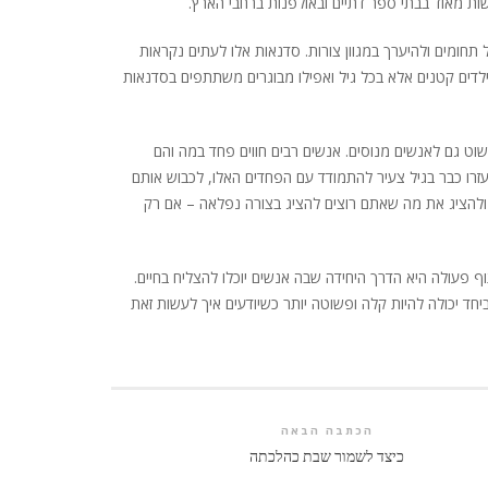
ות מאוד בבתי ספר דתיים ובאולפנות ברחבי הארץ.
ל תחומים ולהיערך במגוון צורות. סדנאות אלו לעתים נקראות
ם של ילדים קטנים אלא בכל גיל ואפילו מבוגרים משתתפים בסדנאות
וט גם לאנשים מנוסים. אנשים רבים חווים פחד במה והם
זרו כבר בגיל צעיר להתמודד עם הפחדים האלו, לכבוש אותם
 ולהציג את מה שאתם רוצים להציג בצורה נפלאה – אם רק
ף פעולה היא הדרך היחידה שבה אנשים יוכלו להצליח בחיים.
יחד יכולה להיות קלה ופשוטה יותר כשיודעים איך לעשות זאת
הכתבה הבאה
כיצד לשמור שבת כהלכתה