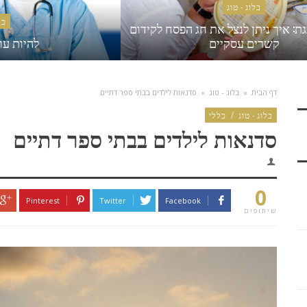
בלוג - טוג
כל
ת: איך ניתן לנצל את חג הפסח לקידום
קשרים עסקיים
להיות עו
דף הבית
»
בלוג - טוג
»
סדנאות לילדים בבתי ספר דתיים
בלוג - טוג
/
כללי
סדנאות לילדים בבתי ספר דתיים
0
Pinterest
Twitter
Facebook
שיתופים