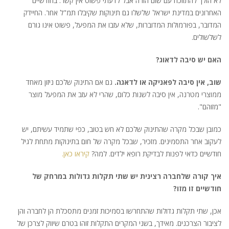
לא הולך להתווכח עם שום הורה אבל לדעתי פשוט אין קשר. בחודשיים
האחרונים במדינת ישראל שלשלו גם תינוקות שקיבלו תמ"ל אחר. החיידק
המדובר, בפורמולות המדוברות, שלא עזבו את המפעל, פשוט אינו גורם
לשלשולים.
האם יש סיבה לדאוג?
שוב, אין סיבה לפאניקה או לדאגה.
גם אם התינוק שלכם ניזון מאחד
ממוצרי מטרנה, אין סיבה לשנות כלום, שהרי לא עזב את המפעל מוצר
"מזוהם".
כמובן שבכל מקרה שהתינוק שלכם לא חש בטוב, כפי שתמיד עשיתם, יש
לעקוב אחר התסמינים. מזכיר, שבכל מקרה של חום בתינוקות מתחת לגיל
חודשיים כדאי לפנות לבדיקת רופא ילדים. למה?
קיראו כאן.
איך קורה שלחברה רצינית יש שתי תקלות גדולות במרחק של
חודשיים זו מזו?
אכן, שתי תקלות גדולות שהתחרשו בסמיכות זמנים מתסכלת הן לחברה והן
לציבור הצרכנים. מאידך, בשני המקרים התקלות זוהו בטרם שיווק לצרכן של