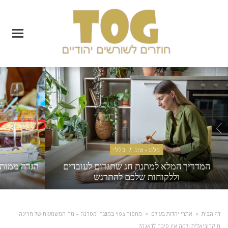
בלוג - טוג
/
כללי
המדריך המלא למתנת חג שתגרום לעובדים
הגדה ממותג
וללקוחות שלכם להתרגש
דף הבית
»
אתרי יהדות בעולם
»
מחסור צפוי במוצרי מטרנה – מה המשמעות של חריגה
מיקרוביאלית ולמה אין סיבה לדאגה?