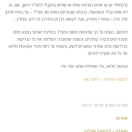
(להתחיל יום או יומיים בארוחה אחת או שתיים במקביל לתמ"ל הישן). שוב, זה
לא שיש הבדל משמעותי, בהנחה שבחרתם באותו סוג תמ"ל – על בסיס חלבון
חלב פרה / צמחי / מפורק, אבל לעשות דברים בהדרגה זה לרוב מומלץ…
לסיכום, נשמח על כך שלפחות תחום התמ"ל במדינת ישראל נמצא תחת
סטנדרטים ובקרה קפדניים. ונשמח שהחברה השלימה את כל הבדיקות
הנדרשות טרם שחרור המוצרים לשוק. ונשמח על דיווח מהיר ושקיפות מלאה
של כל מה שקרה להורים.
ונמשיך הלאה, בלי שיפחידו אותנו יותר מדי.
לכתבה המלאה – לחצו כאן
אתרים נוספים מרחבי הרשת:
מטרנה
מטרנה – להזמנה אונליין