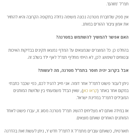
תמ"ל 'מזוהם'.
אין ספק שלחברת מטרנה נכונה משימה גדולה בתקופה הקרובה והיא להחזיר
את אמון ציבור ההורים במותג.
האם אפשר להמשיך להשתמש במטרנה?
בהחלט כן. כל המוצרים שנמצאים על המדף נמצאו תקינים בבדיקות האיכות
ובטוחים לשימוש. לכן, לא הייתי מחליף תמ"ל לאף ילד בשלב זה.
אבל בקרוב יהיה חוסר בתמ"ל מטרנה, מה לעשות?
ניתן לעבור פשוט לתמ"ל אחר דומה. אני חייב להגיד לכם, כפי שכבר כתבתי
במקום אחר באתר (
קראו כאן
), שאין הבדל משמעותי בין שלושת המותגים
המובילים לתמ"ל במדינת ישראל.
אז במידה ואתם לא מצליחים להשיג תמ"ל מטרנה מסוג X, עברו פשוט לאחד
המותגים האחרים שאתם מוצאים.
תאורטית, כשאתם עוברים מתמ"ל X לתמ"ל חדש Y, ניתן לעשות זאת בהדרגה