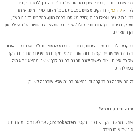
כפי שכבר כתבנו, בפרק שדן במחסור של תמ"ל מהדרין (למהדרין, ניתן
לקרוא
עוד כאן
), חיידקים מצויים בסביבתנו בכל מקום, כולל, מים, אדמה,
במזונות שונים ואפילו בבית (כולל משטחי הכנת מזון). במקרים נדירים מאד,
חיידקים פתוגנים (הגורמים למחלה) עלולים להימצא בקו הייצור של מפעלי מזון
והן במוצרים.
במקביל, לחברות מזון רציניות, בטח ובטח למי שמייצר תמ"ל, יש תהליכי איכות
ובקרה משמעותיים וקפדנים והן עובדות לפי תקנים מחמירים המחייבים בדיקה
של כל אצוות ייצור. כאשר ישנה חריגה הכוונה לכך שישנו ממצא שלא היה
צפוי להיות.
זה מה שקרה גם במקרה זה. נמצאה חריגה שלא שוחררה לשיווק.
איזה חיידק נמצא?
שוב, נמצא חיידק בשם כרונובקטר (Cronobacter), אך לא נמסר מהו התת
סוג של אותו חיידק.