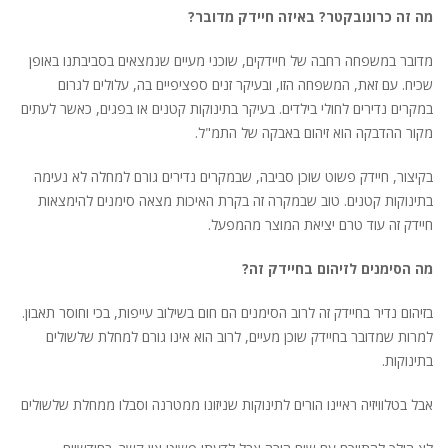
מה זה כרונובקטר? באיזה חיידק מדובר?
מדובר במשפחה רחבה של חיידקים, שוכני מעיים שנמצאים בסביבתנו באופן
שכיח. עם זאת, המשפחה הזו, ובעיקר זנים ספציפיים בה, עלולים לגרום
במקרים נדירים לחולי בילדים. בעיקר בתינוקות קטנים או בפגים, כאשר לעתים
מקור ההדבקה הוא זיהום באבקה של התמ"ל.
בקיצור, חיידק פשוט שוכן סביבה, שבמקרים נדירים גורם למחלה לא נעימה
בתינוקות קטנים. טוב שבמקרה זה בקרת האיכות מצאה סימנים להימצאות
חיידק זה עוד טרם יציאת המוצר מהמפעל.
מה הסימנים לזיהום בחיידק זה?
בזיהום נדיר בחיידק זה לרוב הסימנים הם חום בשילוב עייפות, בכי וחוסר תאבון.
למרות שמדובר בחיידק שוכן מעיים, לרוב הוא אינו גורם למחלת שלשולים
בתינוקות.
אבל בטלוויזיה ראיינו הורים לתינוקות שניזונו ממטרנה וסבלו ממחלת שלשולים