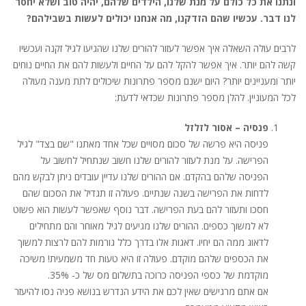
ונתנו את כל כולם על מנת שלנו, הילדים שלהם, יהיה טוב ושלא יחסר
לנו דבר. עכשיו שהם הזדקנו, מה אנחנו יכולים לעשות בשבילהם?
לרבים עולה השאלה איך אפשר לעזור להורים שלנו שהגיעו לגיל זקנה ועכשיו
קשה להם יותר. איך אפשר להקל להם על החיים ולעשות להם את החיים נוחים
יותר ומעניינים יותר? היום ישנם מספר פתרונות שיכולים לתת מענה מעולה
לכל המעוניין. להלן מספר פתרונות שכדאי לדעת:
פנסיה – אסור לזלזל
פניסה היא פרשה של סכום מסויים שכל אחד מאתנו "שם בצד" לגיל
הפרישה. על מנת לעזור להורים שלנו חשוב שנתחיל לחשוב על
הפניסה שלהם בהקדם. אם ההורים שלנו עדיין עובדים ניתן לבקש מהם
לדחות את הפרישה בשנה שנתיים. פעולה זו תגדיל את הסכום שהם
חסכו ותעזור להם בעת הפרישה. דבר נוסף שאפשר לעשות הוא פשוט
לא למשוך כספים. ההורים שלנו מגיעים לגיל מאוחר והם מתחילים
לדאוג ממה הם יחיו. דאגות אלו בדרך כלל גורמות להם לרצות למשוך
את הכספים שלהם מוקדם. פעולה זו היא טעות חד משמעית! משיכה
מוקדמת של כספי הפניסה כרוכה בתשלום מס של כ- 35%.
אם אתם מרגישים שאין לכם את הידע הנדרש בנושא פניה נסו להיעזר