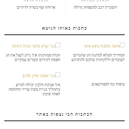
הכתבה הקודמת
הכתבה הבאה
השכרת רכב למשפחה גדולה
ארוחת שף כשרה לדתיים
כתבות באותו הנושא
המדריך המלא למתנת חג שתגרום
הגדה ממותגת: איך ניתן לנצל את חג
לעובדים וללקוחות שלכם להתרגש
הפסח לקידום קשרים עסקיים
טיפוח גוף לספורטאים
איך אבקת חלבון יכולה לסייע
בתהליך בניית מסת שריר והחלמה
לאחר אימון
הכתבות הכי נצפות באתר