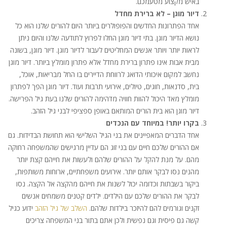
באיש מקצוע מטעמכם.
דיור מוגן – לא ברירת מחדל
אחד הפתרונות החדשים והפופולרים ביותר היום להורים שלנו הוא כל
נושא הדיור מוגן. בתי דיור מוגן החלו לפרוץ לתודעה שלנו והיום ניתן
לראות יותר ויותר אנשים המחליטים לעבור לדיור מוגן. דיור מוגן, בשונה
מבית אבות אינו פתרון ברירת מחדל אלא פתרון מומלץ ביותר. דיור מוגן
נחשב למקום איכותי הדואג לרווחת הדיירים בו החל מבריאות, אוכל,
בית, סדנאות, חוגים, טיולים, אירועי תרבות ועוד. דיור מוגן הפך לפתרון
מומלץ מאד היכול להוות חוויה מדהימה להורים שלנו בעת גיל הפרישה.
דיור מוגן הוא בית הורים המותאם באופן ספציפי לבני גיל הזהב.
בקרו יותר! במיוחד עם הנכדים
אחד הדברים המאפיינים את בני הגיל השלישי הוא תחושת הבדידות. גם
אם ההורים שלכם חיים עם בני זוג הם עדיין מרגישים שהמשפחה רחוקה
מהם. על מנת להקל על ההורים שלהם ולעשות את חייהם קצת יותר
מהנים נסו לבקר אותם יותר. אירועים משפחתיים, ארוחות משותפות,
ביקור בשבתות וכדומה יכול לשנות את חייהם מהקצה אל הקצה. נסו
לבקר את ההורים שלכם עם הילדים. ילדים קטנים משמחים אנשים
זקנים וגורמים להם להיזכר בילדות שלהם.
השלב של גיל הזהב
ידוע כגיל
קשה גם פיסית וגם נפשית ולכן אתם בתור בני המשפחה צריכים