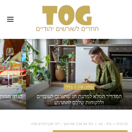
בלוג - טוג
/
כללי
המדריך המלא למתנת חג שתגרום לעובדים
הגדה ממותג
וללקוחות שלכם להתרגש
דף הבית
»
בלוג - טוג
»
כבד את אביך ואת אמך – דיור מוגן להורים שלנו