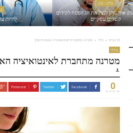
בלוג - טוג
כל
ת: איך ניתן לנצל את חג הפסח לקידום
קשרים עסקיים
להיות עו
דף הבית
»
כללי
»
מטרנה מתחברת לאינטואיציה האמהית שלך
כללי
מטרנה מתחברת לאינטואיציה הא
0
Pinterest
Twitter
Facebook
שיתופים