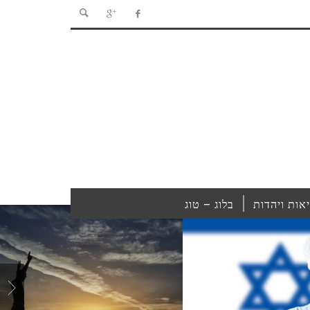
אות ויהדות
בלוג – טוג