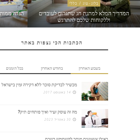
בלוג - טוג
/
כללי
המדריך המלא למתנת חג שתגרום לעובדים
הגדה ממותג
וללקוחות שלכם להתרגש
הכתבות הכי נצפות באתר
בשבוע האחרון
בחודש האחרון
בכל הזמנים
מכשיר לבדיקת סוכר ללא דקירה זמין בישראל
14 באוגוסט 2017
מה זה עוסק זעיר ואיך פותחים תיק?
30 באפריל 2023
באילו צעצועים מותר להשתמש בשבת