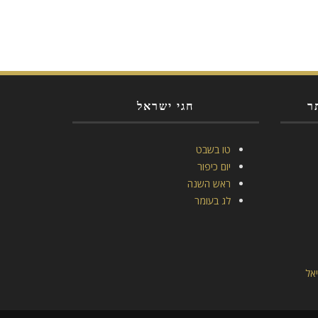
ר
חגי ישראל
טו בשבט
יום כיפור
ראש השנה
לג בעומר
אל