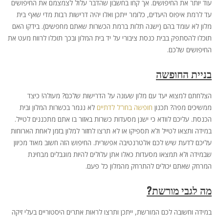
עוד יותר את החיפושים. אך קחו בחשבון שהדבר עלול לצמצמם את החיפושים
עד לרמת איפוס היעדים, כלומר ייתכן ואלו יהיה דרישות רבות מדי שאף בית
מלון לא עומד בהם (ישנה תלות ברמת הכשרות שאתם מחפשים). בידקו האם
תוכלו להסתפק בבית כנסת ציבורי על יד בית המלון ובכך תוכלו לרווח מעט את
החיפושים שלכם.
בניית החופשה
הצלחתם למצוא יעד עם מלון שעונה על הדרישות שלכם? מעולה! כיצד
ממשיכים מפה? תכנון
חופשה בחו"ל לדתיים
לא נגמר בכשרות המלון ובית
הכנסת. עליכם לוודא כי ישנן מסעדות כשרות באזור בו אתם מתכננים לטייל.
במידה ותצאו לטייל ולא תספיקו או לא תרצו לחזור למלון בזמן לאחת הארוחות
עליכם לדעת שיש לכם אלטרנטיבה אפשרית. החיפוש הזה חשוב מאוד מכיוון
שבמידה ולא תמצאו מסעדות כאלו אתן עלולים להיות מוגבלים מבחינת
המרחק שאתם יכולים להתרחק מהמלון כל פעם.
מה לגבי מורשת?
במידה וחשובה לכם המורשת, ייתכן ותרצו לראות אתרים היסטוריים בעלי זיקה