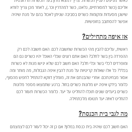
כאשר מגיעים לעניין הכשרות. צריך למצוא מלון בעל הכשרות הרלוונטית
אליכם (כשר למסורתיים, גלאט, כשר למהדרין וכו'..), לאחר מכן צריך לוודא
שישנן מסעדות ומקומות כשרים בסביבה שניתן לאכול בהם על מנת שיהיה
אפשר להסתובב בחופשיות.
אז איפה מתחילים?
ראשית, עליכם להבין מהי הכשרות שחשובה לכם. האם חשובה לכם רק
ההפרדה בין בשר לחלב? האם אתם רוצים שכלי האוכל יהיו כשרים גם הם
ומופרדים לכלי בשר וכלי חלב? האם חשוב לכם שלא יגישו מנות לא כשרות
בכלל? כל אלו שאלות קריטיות על מנת להבין איפה הגבולות, מה מותר ומה
אסור מבחינתכם. אחרי שהבנתם את זה, מומלץ דווקא להתחיל לחפש מהסוף,
כלומר בידקו איפה יש מלונות כשרים בחול. ברגע שתמצאו מספר מלונות
כשרים ביעדים שונים תוכלו להחליט על יעד. כלומר הכשרות תעזור לכם
להחליט לאיזה יעד תטוסו מלכתחילה.
מה לגבי בית הכנסת?
האם חשוב לכם שיהיה בית כנסת במלון? אם כן זה יכול לעזור לכם לצמצמם