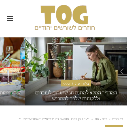
בלוג - טוג
/
כללי
המדריך המלא למתנת חג שתגרום לעובדים
הגדה ממותג
וללקוחות שלכם להתרגש
דף הבית
»
בלוג - טוג
»
כיצד ניתן לארגן חופשה בחו"ל לדתיים ולשמור על שפיות?