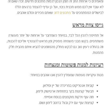
ומאמינים כי ארוחת החג זה הזמן הנכון לנסות מתכונים חדשים. זכרו שאם זה
לא עובד אין לכם ממש תכנית גיבוי, ועל כן עדיף להצמד ברגעים הללו
לבישולים המסתמכים על
מתכונים לחג
שאתם מכירים וכולם אוהבים.
גייסו צוות מראש
אל תתיימרו להכין הכל לבד, במיוחד כשמדובר על ארוחות של יותר מעשרה
משתתפים. בקשו מבני משפחה מספיק זמן מראש להצטרף אליכם להכנות,
וזה בהחלט רעיון טוב גם לבקש מחלק מהמוזמנים להביא איתם מהבית חלק
מהמנות.
רעיונות למנות פשוטות ומנצחות
מנות עיקריות טעימות שמומלץ להכין ואנו אוהבים במיוחד:
קוביות אנטריקוט במרינדה של יין וסילאן.
תבשיל קציצות בקר בתחתיות ארטישוק ולימון.
חזה עוף וירקות מוקפצים בנוסח אסייתי.
קציצות עוף עם ירק ובצל ברוטב לימון ושום.