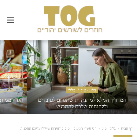
בלוג - טוג
/
כללי
המדריך המלא למתנת חג שתגרום לעובדים
הגדה ממותג
וללקוחות שלכם להתרגש
דף הבית
»
בלוג - טוג
»
חגי תשרי מגיעים – טיפים לאירוח שייקלו עליכם ההכנות