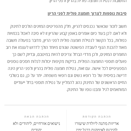
החשובות לנטילת חומצה פולית בהריון ולפני הריון.
סיבות נוספות לצרוך חומצה פולית לפני הריון
חשוב לזכור שכאשר נכנסים להריון, חלק מהפריטים המזינים הולכים לתינוק
ולא לאם. לכן בעוד כיום אומרים באופן קבוע שהריון זו לא סיבה לאכול בכמויות
כפולות, בכל הקשור לנטילת חומצה פולית לפני הריון, מדובר בפעולה חשובה
מאוד להכנת הגוף לעובדה הפשוטה שגורם מיוחד הולך לדרוש לעצמו את רוב
החומרים המזינים, ולכן מדדי הברזל צריכים להיות במיטבם, ובדיוק לשם כך
פועלים תוספי החומצה הפולית. בדיקות מקיפות יכולות לגלות חסכים נוספים
הספציפיים לכל אישה. עם זאת, נטילת חומצה פולית בהריון ולפני הריון הינה
דרישה בסיסית של כל רופא נשים וגם רופאי משפחה. יתר על כן, גם בשלבי
החיים הראשונים של התינוק נהוג להמליץ על נטילת תוספי ברזל ייעודיים
המותאמים לגיל ומבנו גופו של התינוק.
הכתבה הקודמת
הכתבה הבאה
אריזות מתנה ליולדת שיעזרו
נישואים אזרחיים, ליהודים ולא
להיכנס לאימהות ברגל ימין
יהודים