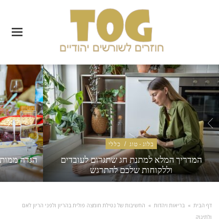
בלוג - טוג
/
כללי
המדריך המלא למתנת חג שתגרום לעובדים
הגדה ממותג
וללקוחות שלכם להתרגש
דף הבית
»
בריאות ויהדות
»
החשיבות של נטילת חומצה פולית בהריון ולפני הריון לאם
ולתינוק