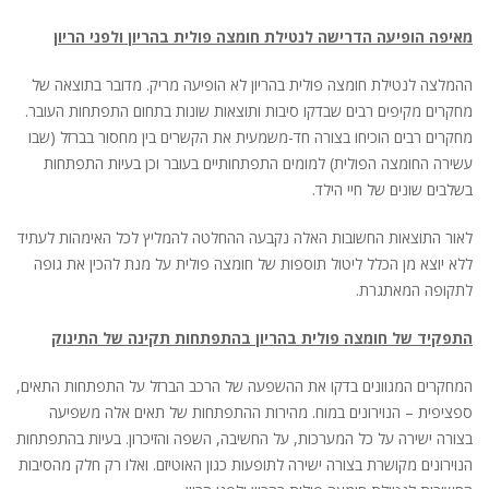
מאיפה הופיעה הדרישה לנטילת חומצה פולית בהריון ולפני הריון
ההמלצה לנטילת חומצה פולית בהריון לא הופיעה מריק. מדובר בתוצאה של
מחקרים מקיפים רבים שבדקו סיבות ותוצאות שונות בתחום התפתחות העובר.
מחקרים רבים הוכיחו בצורה חד-משמעית את הקשרים בין מחסור בברזל (שבו
עשירה החומצה הפולית) למומים התפתחותיים בעובר וכן בעיות התפתחות
בשלבים שונים של חיי הילד.
לאור התוצאות החשובות האלה נקבעה ההחלטה להמליץ לכל האימהות לעתיד
ללא יוצא מן הכלל ליטול תוספות של חומצה פולית על מנת להכין את גופה
לתקופה המאתגרת.
התפקיד של חומצה פולית בהריון בהתפתחות תקינה של התינוק
המחקרים המגוונים בדקו את ההשפעה של הרכב הברזל על התפתחות התאים,
ספציפית – הנוירונים במוח. מהירות ההתפתחות של תאים אלה משפיעה
בצורה ישירה על כל המערכות, על החשיבה, השפה והזיכרון. בעיות בהתפתחות
הנוירונים מקושרת בצורה ישירה לתופעות כגון האוטיזם. ואלו רק חלק מהסיבות